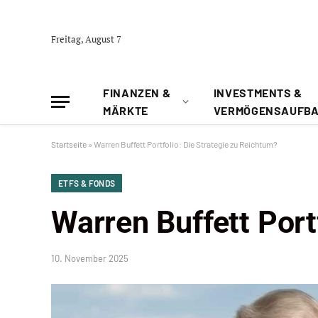
Freitag, August 7
FINANZEN &
INVESTMENTS &
MÄRKTE
VERMÖGENSAUFB
Startseite
»
Warren Buffett Portfolio: Die Strategie zu Reichtum?
ETFS & FONDS
Warren Buffett Port
10. November 2025