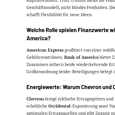
Kapitalrenditen. Trotz Trimms bleibt die Posi
Geschäftsmodell, nicht blindes Festhalten. D
schafft Flexibilität für neue Ideen.
Welche Rolle spielen Finanzwerte w
America?
American Express
profitiert von einer woh
Gebührenströmen.
Bank of America
bietet Z
Zusammen sichern beide wiederkehrende Ertr
Größenordnung beider Beteiligungen belegt d
Energiewerte: Warum Chevron und O
Chevron
bringt zyklische Ertragsspitzen und 
erhebliche
Occidental
-Exponierung samt Vor
optionalen Ertragsquellen und gibt Zugang z