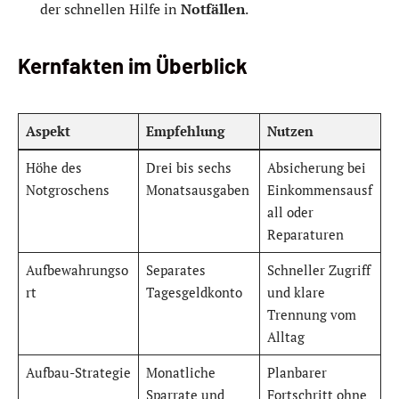
der schnellen Hilfe in
Notfällen
.
Kernfakten im Überblick
Aspekt
Empfehlung
Nutzen
Höhe des
Drei bis sechs
Absicherung bei
Notgroschens
Monatsausgaben
Einkommensausf
all oder
Reparaturen
Aufbewahrungso
Separates
Schneller Zugriff
rt
Tagesgeldkonto
und klare
Trennung vom
Alltag
Aufbau-Strategie
Monatliche
Planbarer
Sparrate und
Fortschritt ohne