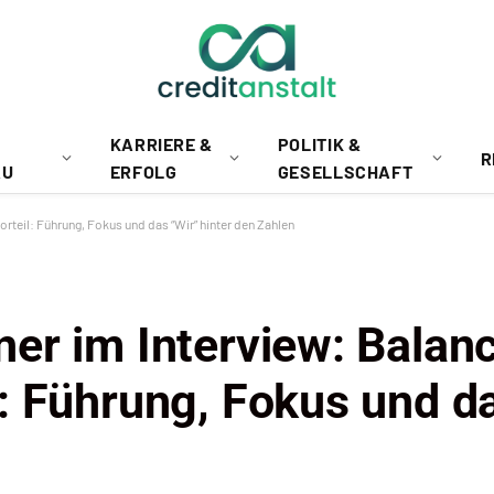
KARRIERE &
POLITIK &
R
AU
ERFOLG
GESELLSCHAFT
teil: Führung, Fokus und das “Wir” hinter den Zahlen
er im Interview: Balanc
: Führung, Fokus und da