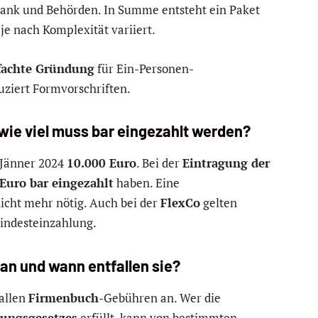
ank und Behörden. In Summe entsteht ein Paket
s je nach Komplexität variiert.
fachte Gründung
für Ein-Personen-
uziert Formvorschriften.
wie viel muss bar eingezahlt werden?
. Jänner 2024
10.000 Euro
. Bei der
Eintragung der
Euro bar eingezahlt
haben. Eine
nicht mehr nötig. Auch bei der
FlexCo
gelten
indesteinzahlung.
an und wann entfallen sie?
allen
Firmenbuch
-Gebühren an. Wer die
ungsgesetzes
erfüllt, kann von bestimmten