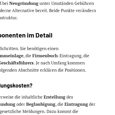
d bei
Neugründung
unter Umständen Gebühren
erne Alternative bereit. Beide Punkte verändern
struktur.
nenten im Detail
chritten. Sie benötigen einen
ammeinlage
, die
Firmenbuch
-Eintragung, die
Geschäftsführers
. Je nach Umfang kommen
olgenden Abschnitte erklären die Positionen.
ndungskosten?
rweise die inhaltliche
Erstellung
des
kundung
oder
Beglaubigung
, die
Eintragung
der
gesetzliche Meldungen. Dazu kommt die