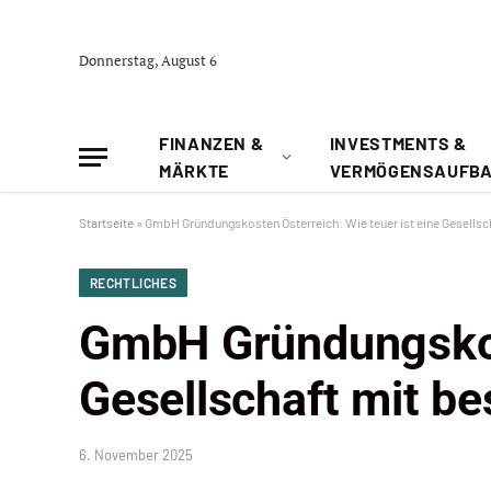
Donnerstag, August 6
FINANZEN &
INVESTMENTS &
MÄRKTE
VERMÖGENSAUFB
Startseite
»
GmbH Gründungskosten Österreich: Wie teuer ist eine Gesellsc
RECHTLICHES
GmbH Gründungskost
Gesellschaft mit b
6. November 2025