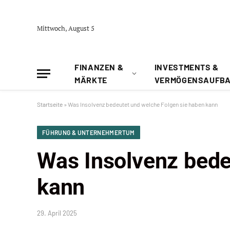
Mittwoch, August 5
FINANZEN &
INVESTMENTS &
MÄRKTE
VERMÖGENSAUFB
Startseite
»
Was Insolvenz bedeutet und welche Folgen sie haben kann
FÜHRUNG & UNTERNEHMERTUM
Was Insolvenz bede
kann
29. April 2025