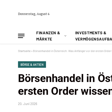
Donnerstag, August 6
FINANZEN &
INVESTMENTS &
MÄRKTE
VERMÖGENSAUFB
Startseite
»
Börsenhandel in Österreich: Was Anfänger vor der ersten Order 
BÖRSE & AKTIEN
Börsenhandel in Ös
ersten Order wissen
20. Juni 2026