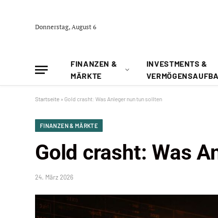
Donnerstag, August 6
FINANZEN &
INVESTMENTS &
MÄRKTE
VERMÖGENSAUFB
Startseite
»
Gold crasht: Was Anleger nun tun sollten
FINANZEN & MÄRKTE
Gold crasht: Was An
24. März 2026