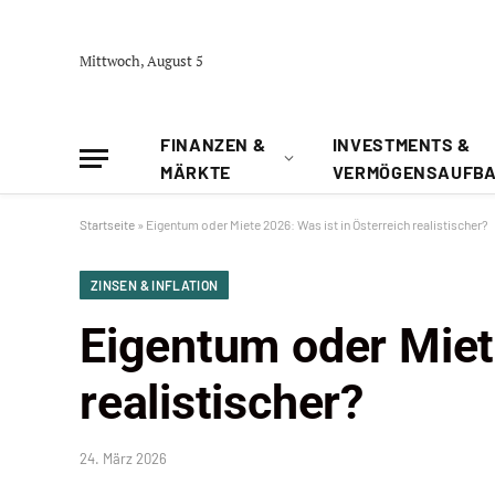
Mittwoch, August 5
FINANZEN &
INVESTMENTS &
MÄRKTE
VERMÖGENSAUFB
Startseite
»
Eigentum oder Miete 2026: Was ist in Österreich realistischer?
ZINSEN & INFLATION
Eigentum oder Miete
realistischer?
24. März 2026