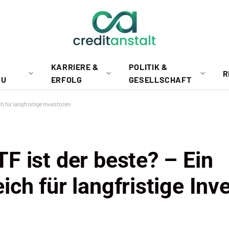
KARRIERE &
POLITIK &
R
AU
ERFOLG
GESELLSCHAFT
 für langfristige Investoren
F ist der beste? – Ein
ch für langfristige Inv