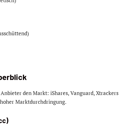
etisch)
usschüttend)
berblick
Anbieter den Markt: iShares, Vanguard, Xtrackers
it hoher Marktdurchdringung.
cc)