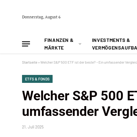
Donnerstag, August 6
FINANZEN &
INVESTMENTS &
MÄRKTE
VERMÖGENSAUFB
Startseite
»
Welcher S&P 500 ETF ist der beste? – Ein umfassender Vergleich
ETFS & FONDS
Welcher S&P 500 ET
umfassender Verglei
21. Juli 2025