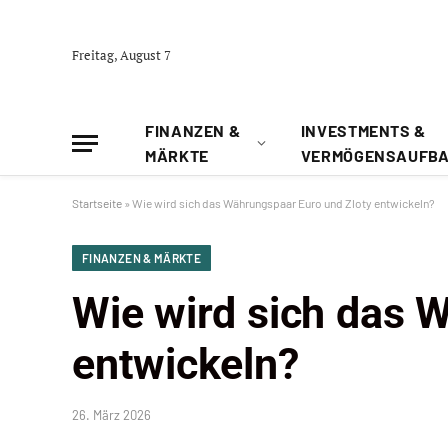
Freitag, August 7
FINANZEN &
INVESTMENTS &
MÄRKTE
VERMÖGENSAUFB
Startseite
»
Wie wird sich das Währungspaar Euro und Zloty entwickeln?
FINANZEN & MÄRKTE
Wie wird sich das 
entwickeln?
26. März 2026