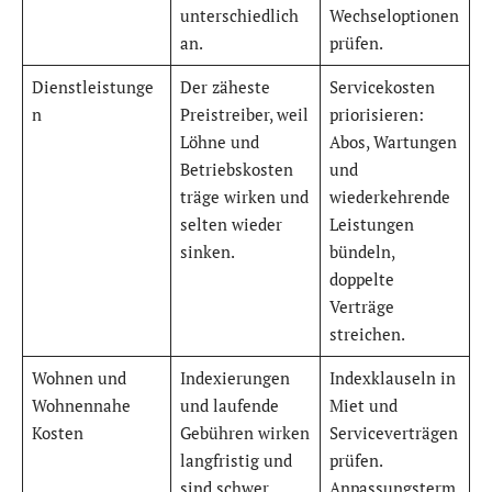
unterschiedlich
Wechseloptionen
an.
prüfen.
Dienstleistunge
Der zäheste
Servicekosten
n
Preistreiber, weil
priorisieren:
Löhne und
Abos, Wartungen
Betriebskosten
und
träge wirken und
wiederkehrende
selten wieder
Leistungen
sinken.
bündeln,
doppelte
Verträge
streichen.
Wohnen und
Indexierungen
Indexklauseln in
Wohnennahe
und laufende
Miet und
Kosten
Gebühren wirken
Serviceverträgen
langfristig und
prüfen.
sind schwer
Anpassungsterm