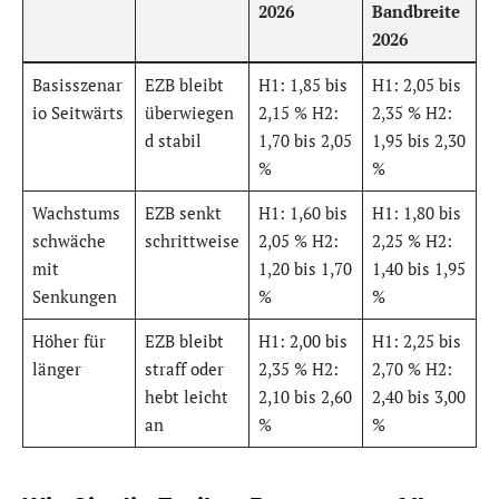
2026
Bandbreite
2026
Basisszenar
EZB bleibt
H1: 1,85 bis
H1: 2,05 bis
io Seitwärts
überwiegen
2,15 % H2:
2,35 % H2:
d stabil
1,70 bis 2,05
1,95 bis 2,30
%
%
Wachstums
EZB senkt
H1: 1,60 bis
H1: 1,80 bis
schwäche
schrittweise
2,05 % H2:
2,25 % H2:
mit
1,20 bis 1,70
1,40 bis 1,95
Senkungen
%
%
Höher für
EZB bleibt
H1: 2,00 bis
H1: 2,25 bis
länger
straff oder
2,35 % H2:
2,70 % H2:
hebt leicht
2,10 bis 2,60
2,40 bis 3,00
an
%
%