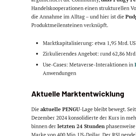
Handelskooperationen einen strukturellen Vort
die Annahme im Alltag – und hier ist die
Pud
Produktmeilensteinen verknüpft.
Marktkapitalisierung: etwa 1,95 Mrd. US
Zirkulierendes Angebot: rund 62,86 Mr
Use-Cases: Metaverse-Interaktionen in
Anwendungen
Aktuelle Marktentwicklung
Die
aktuelle PENGU
-Lage bleibt bewegt. Se
Dezember 2024 konsolidierte der Kurs in me
binnen der
letzten 24 Stunden
phasenweise 
Marke von 400 Mio. US-Dollar. Der RSI pende