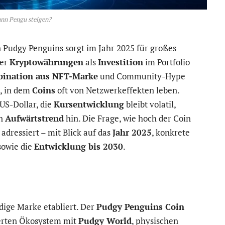
nn Pengu steigen?
 Pudgy Penguins sorgt im Jahr 2025 für großes
der
Kryptowährungen
als
Investition
im Portfolio
ination aus NFT-Marke
und Community-Hype
t, in dem
Coins
oft von Netzwerkeffekten leben.
 US-Dollar, die
Kursentwicklung
bleibt volatil,
en
Aufwärtstrend
hin. Die Frage, wie hoch der Coin
adressiert – mit Blick auf das
Jahr 2025
, konkrete
owie die
Entwicklung bis 2030
.
ndige Marke etabliert. Der
Pudgy Penguins Coin
terten Ökosystem mit
Pudgy World
, physischen