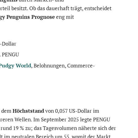
eil besitzt. Ob das dauerhaft trägt, entscheidet
gy Penguins Prognose
eng mit
-Dollar
d. PENGU
Pudgy World
, Belohnungen, Commerce-
it dem
Höchststand
von 0,057 US-Dollar im
hreren Wellen. Im September 2025 legte PENGU
rund 19 % zu; das Tagesvolumen näherte sich der
lt im neutralen Bereich um 55, womit der Markt