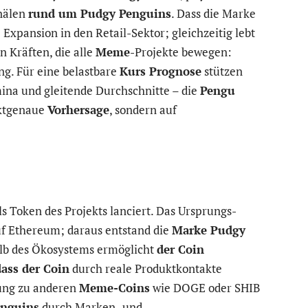
nälen
rund um Pudgy Penguins
. Dass die Marke
 Expansion in den Retail-Sektor; gleichzeitig lebt
 Kräften, die alle
Meme
-Projekte bewegen:
. Für eine belastbare
Kurs Prognose
stützen
ina und gleitende Durchschnitte – die
Pengu
nktgenaue
Vorhersage
, sondern auf
 Token des Projekts lanciert. Das Ursprungs-
uf Ethereum; daraus entstand die
Marke Pudgy
alb des Ökosystems ermöglicht
der Coin
dass der Coin
durch reale Produktkontakte
zung zu anderen
Meme-Coins
wie DOGE oder SHIB
enguins
durch Marken- und