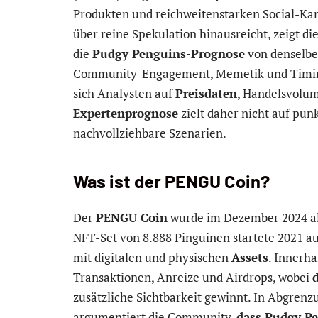
Produkten und reichweitenstarken Social-Ka
über reine Spekulation hinausreicht, zeigt die
die
Pudgy Penguins-Prognose
von denselben
Community-Engagement, Memetik und Timing
sich Analysten auf
Preisdaten
, Handelsvolum
Expertenprognose
zielt daher nicht auf pu
nachvollziehbare Szenarien.
Was ist der PENGU Coin?
Der
PENGU Coin
wurde im Dezember 2024 als
NFT-Set von 8.888 Pinguinen startete 2021 a
mit digitalen und physischen
Assets
. Innerh
Transaktionen, Anreize und Airdrops, wobei
zusätzliche Sichtbarkeit gewinnt. In Abgren
argumentiert die Community,
dass Pudgy P