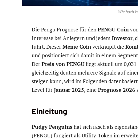
Wie hoch ka
Die Pengu Prognose für den
PENGU Coin
von
Interesse bei Anlegern und jedem
Investor
, 
führt. Dieser
Meme Coin
verknüpft die
Komb
und positioniert sich damit in einem Segmen
Der
Preis von PENGU
liegt aktuell um 0,031
gleichzeitig deuten mehrere Signale auf ein
steigen kann, wird im Folgenden datenbasiert 
Level für
Januar 2025
, eine
Prognose 2026
s
Einleitung
Pudgy Penguins
hat sich rasch als eigenstä
(PENGU) fungiert als Utility-Token im erwei