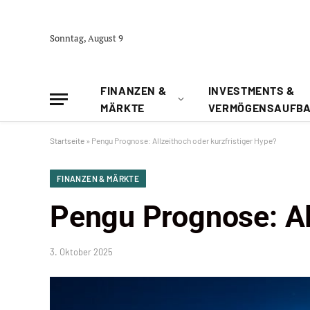
Sonntag, August 9
FINANZEN &
INVESTMENTS &
MÄRKTE
VERMÖGENSAUFB
Startseite
»
Pengu Prognose: Allzeithoch oder kurzfristiger Hype?
FINANZEN & MÄRKTE
Pengu Prognose: All
3. Oktober 2025