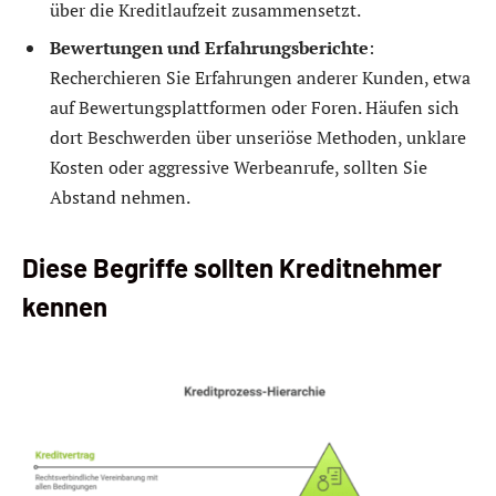
über die Kreditlaufzeit zusammensetzt.
Bewertungen und Erfahrungsberichte
:
Recherchieren Sie Erfahrungen anderer Kunden, etwa
auf Bewertungsplattformen oder Foren. Häufen sich
dort Beschwerden über unseriöse Methoden, unklare
Kosten oder aggressive Werbeanrufe, sollten Sie
Abstand nehmen.
Diese Begriffe sollten Kreditnehmer
kennen