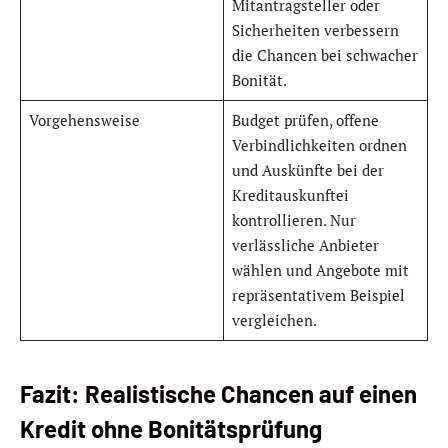
Mitantragsteller oder
Sicherheiten verbessern
die Chancen bei schwacher
Bonität.
Vorgehensweise
Budget prüfen, offene
Verbindlichkeiten ordnen
und Auskünfte bei der
Kreditauskunftei
kontrollieren. Nur
verlässliche Anbieter
wählen und Angebote mit
repräsentativem Beispiel
vergleichen.
Fazit: Realistische Chancen auf einen
Kredit ohne Bonitätsprüfung