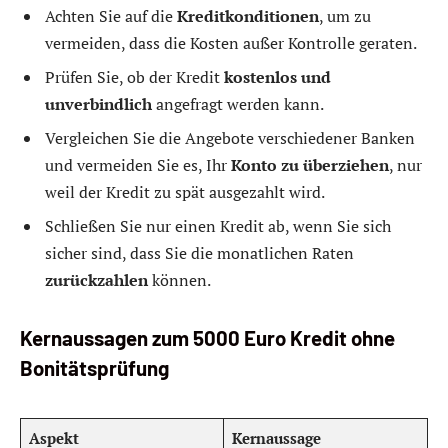
Achten Sie auf die
Kreditkonditionen
, um zu
vermeiden, dass die Kosten außer Kontrolle geraten.
Prüfen Sie, ob der Kredit
kostenlos und
unverbindlich
angefragt werden kann.
Vergleichen Sie die Angebote verschiedener Banken
und vermeiden Sie es, Ihr
Konto zu überziehen
, nur
weil der Kredit zu spät ausgezahlt wird.
Schließen Sie nur einen Kredit ab, wenn Sie sich
sicher sind, dass Sie die monatlichen Raten
zurückzahlen
können.
Kernaussagen zum 5000 Euro Kredit ohne
Bonitätsprüfung
Aspekt
Kernaussage