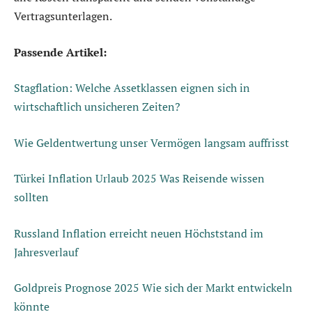
Vertragsunterlagen.
Passende Artikel:
Stagflation: Welche Assetklassen eignen sich in
wirtschaftlich unsicheren Zeiten?
Wie Geldentwertung unser Vermögen langsam auffrisst
Türkei Inflation Urlaub 2025 Was Reisende wissen
sollten
Russland Inflation erreicht neuen Höchststand im
Jahresverlauf
Goldpreis Prognose 2025 Wie sich der Markt entwickeln
könnte