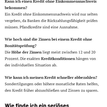
Kann ich einen Kredit ohne Einkommensnachweis
bekommen?
Ein Kredit ohne Einkommensnachweis wird nur selten
vergeben, da Banken die Rückzahlungsfähigkeit prüfen
müssen. Pfandkredite sind eine Ausnahme.
Wie hoch sind die Zinsen bei einem Kredit ohne
Bonitätsprüfung?
Die
Höhe der Zinsen
liegt meist zwischen 12 und 20
Prozent. Die exakten
Kreditkonditionen
hängen von
der individuellen Situation ab.
Wie kann ich meinen Kredit schneller abbezahlen?
Sondertilgungen oder höhere monatliche Raten helfen,
den Kredit früher abzuschließen und Zinsen zu sparen.
Wie finde ich ein seriöses