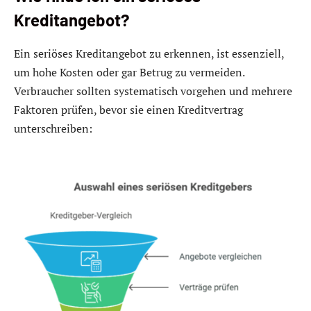
Kreditangebot?
Ein seriöses Kreditangebot zu erkennen, ist essenziell,
um hohe Kosten oder gar Betrug zu vermeiden.
Verbraucher sollten systematisch vorgehen und mehrere
Faktoren prüfen, bevor sie einen Kreditvertrag
unterschreiben: