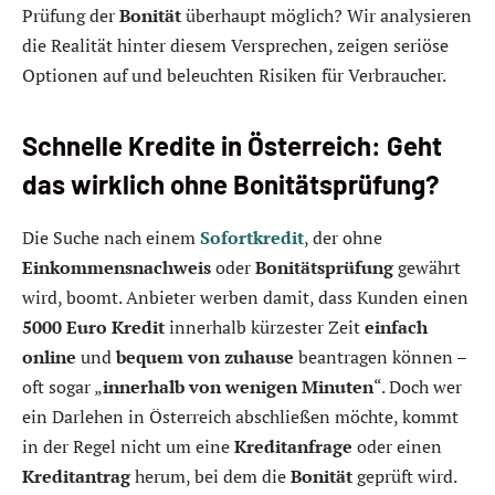
Prüfung der
Bonität
überhaupt möglich? Wir analysieren
die Realität hinter diesem Versprechen, zeigen seriöse
Optionen auf und beleuchten Risiken für Verbraucher.
Schnelle Kredite in Österreich: Geht
das wirklich ohne Bonitätsprüfung?
Die Suche nach einem
Sofortkredit
, der ohne
Einkommensnachweis
oder
Bonitätsprüfung
gewährt
wird, boomt. Anbieter werben damit, dass Kunden einen
5000 Euro Kredit
innerhalb kürzester Zeit
einfach
online
und
bequem von zuhause
beantragen können –
oft sogar „
innerhalb von wenigen Minuten
“. Doch wer
ein Darlehen in Österreich abschließen möchte, kommt
in der Regel nicht um eine
Kreditanfrage
oder einen
Kreditantrag
herum, bei dem die
Bonität
geprüft wird.