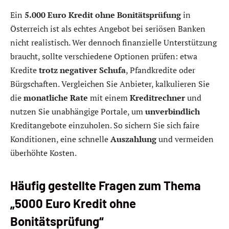
Ein
5.000 Euro Kredit ohne Bonitätsprüfung
in
Österreich ist als echtes Angebot bei seriösen Banken
nicht realistisch. Wer dennoch finanzielle Unterstützung
braucht, sollte verschiedene Optionen prüfen: etwa
Kredite
trotz negativer Schufa
, Pfandkredite oder
Bürgschaften. Vergleichen Sie Anbieter, kalkulieren Sie
die
monatliche Rate
mit einem
Kreditrechner
und
nutzen Sie unabhängige Portale, um
unverbindlich
Kreditangebote einzuholen. So sichern Sie sich faire
Konditionen, eine schnelle
Auszahlung
und vermeiden
überhöhte Kosten.
Häufig gestellte Fragen zum Thema
„5000 Euro Kredit ohne
Bonitätsprüfung“