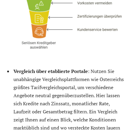
Vergleich über etablierte Portale
: Nutzen Sie
unabhängige Vergleichsplattformen wie Österreichs
größtes Tarifvergleichsportal, um verschiedene
Angebote neutral gegenüberzustellen. Hier lassen
sich Kredite nach Zinssatz, monatlicher Rate,
Laufzeit oder Gesamtbetrag filtern. Ein Vergleich
zeigt Ihnen auf einen Blick, welche Konditionen
marktüblich sind und wo versteckte Kosten lauern