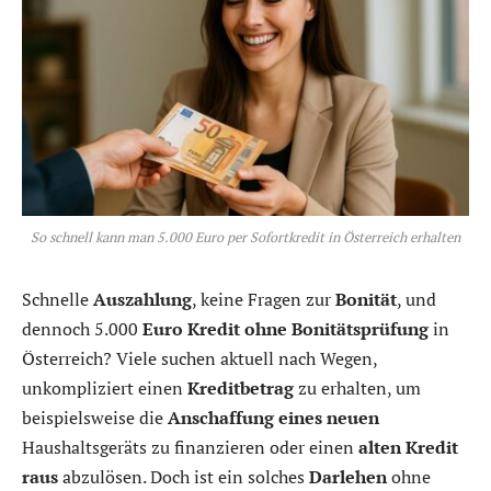
So schnell kann man 5.000 Euro per Sofortkredit in Österreich erhalten
Schnelle
Auszahlung
, keine Fragen zur
Bonität
, und
dennoch 5.000
Euro Kredit ohne Bonitätsprüfung
in
Österreich? Viele suchen aktuell nach Wegen,
unkompliziert einen
Kreditbetrag
zu erhalten, um
beispielsweise die
Anschaffung eines neuen
Haushaltsgeräts zu finanzieren oder einen
alten Kredit
raus
abzulösen. Doch ist ein solches
Darlehen
ohne