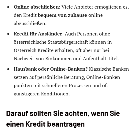
Online abschließen
: Viele Anbieter ermöglichen es,
den Kredit
bequem von zuhause
online
abzuschließen.
Kredit für Ausländer
: Auch Personen ohne
österreichische Staatsbürgerschaft können in
Österreich Kredite erhalten, oft aber nur bei
Nachweis von Einkommen und Aufenthaltstitel.
Hausbank oder Online-Banken?
Klassische Banken
setzen auf persönliche Beratung, Online-Banken
punkten mit schnelleren Prozessen und oft
günstigeren Konditionen.
Darauf sollten Sie achten, wenn Sie
einen Kredit beantragen