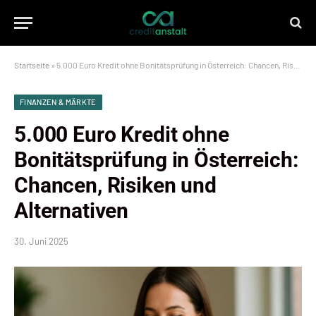
Startseite
»
5.000 Euro Kredit ohne Bonitätsprüfung in Österreich: Chancen, Risiken und Alternativen
FINANZEN & MÄRKTE
5.000 Euro Kredit ohne
Bonitätsprüfung in Österreich:
Chancen, Risiken und
Alternativen
30. Juni 2025