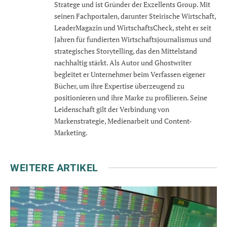
Stratege und ist Gründer der Exzellents Group. Mit
seinen Fachportalen, darunter Steirische Wirtschaft,
LeaderMagazin und WirtschaftsCheck, steht er seit
Jahren für fundierten Wirtschaftsjournalismus und
strategisches Storytelling, das den Mittelstand
nachhaltig stärkt. Als Autor und Ghostwriter
begleitet er Unternehmer beim Verfassen eigener
Bücher, um ihre Expertise überzeugend zu
positionieren und ihre Marke zu profilieren. Seine
Leidenschaft gilt der Verbindung von
Markenstrategie, Medienarbeit und Content-
Marketing.
WEITERE ARTIKEL