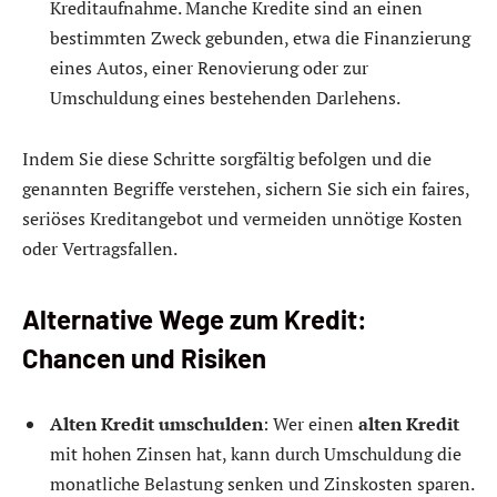
Kreditaufnahme. Manche Kredite sind an einen
bestimmten Zweck gebunden, etwa die Finanzierung
eines Autos, einer Renovierung oder zur
Umschuldung eines bestehenden Darlehens.
Indem Sie diese Schritte sorgfältig befolgen und die
genannten Begriffe verstehen, sichern Sie sich ein faires,
seriöses Kreditangebot und vermeiden unnötige Kosten
oder Vertragsfallen.
Alternative Wege zum Kredit:
Chancen und Risiken
Alten Kredit umschulden
: Wer einen
alten Kredit
mit hohen Zinsen hat, kann durch Umschuldung die
monatliche Belastung senken und Zinskosten sparen.