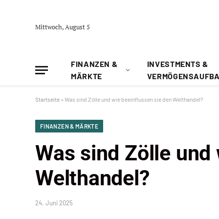
Mittwoch, August 5
FINANZEN &
INVESTMENTS &
MÄRKTE
VERMÖGENSAUFB
Startseite
»
Was sind Zölle und wie beeinflussen sie den Welthandel?
FINANZEN & MÄRKTE
Was sind Zölle und 
Welthandel?
24. Juni 2025