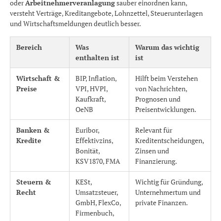
oder
Arbeitnehmerveranlagung
sauber einordnen kann,
versteht Verträge, Kreditangebote, Lohnzettel, Steuerunterlagen
und Wirtschaftsmeldungen deutlich besser.
Bereich
Was
Warum das wichtig
enthalten ist
ist
Wirtschaft &
BIP, Inflation,
Hilft beim Verstehen
Preise
VPI, HVPI,
von Nachrichten,
Kaufkraft,
Prognosen und
OeNB
Preisentwicklungen.
Banken &
Euribor,
Relevant für
Kredite
Effektivzins,
Kreditentscheidungen,
Bonität,
Zinsen und
KSV1870, FMA
Finanzierung.
Steuern &
KESt,
Wichtig für Gründung,
Recht
Umsatzsteuer,
Unternehmertum und
GmbH, FlexCo,
private Finanzen.
Firmenbuch,