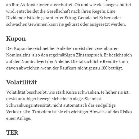
an ihre Aktionär:innen ausschüttet. Ob und wie viel ausgeschüttet
wird, entscheidet die Gesellschaft nach ihren Regeln. Eine
Dividende ist kein garantierter Ertrag. Gerade bei Krisen oder
schwachen Gewinnen kann sie gekürzt oder ausgesetzt werden.
Kupon
Der Kupon bezeichnet bei Anleihen meist den vereinbarten
Nominalzins, also den regelmäßigen Zinsanspruch. Er bezieht sich
auf den Nominalwert der Anleihe. Die tatsächliche Rendite kann
davon abweichen, wenn der Kaufkurs nicht genau 100 beträgt.
Volatilität
Volatilität beschreibt, wie stark Kurse schwanken. Je höher sie ist,
desto unruhiger bewegt sich eine Anlage. Sie misst
Schwankungsintensität, nicht automatisch das endgültige
Verlustrisiko. Trotzdem ist sie ein wichtiger Hinweis auf das Risiko
einer Anlage.
TER