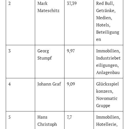
2
Mark
37,39
Red Bull,
Mateschitz
Getränke,
Medien,
Hotels,
Beteiligung
en
3
Georg
9,97
Immobilien,
Stumpf
Industriebet
eiligungen,
Anlagenbau
4
Johann Graf
9,09
Glücksspiel
konzern,
Novomatic
Gruppe
5
Hans
7,7
Immobilien,
Christoph
Hotellerie,