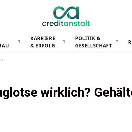
KARRIERE
POLITIK &
R
BAU
& ERFOLG
GESELLSCHAFT
ck
uglotse wirklich? Gehält