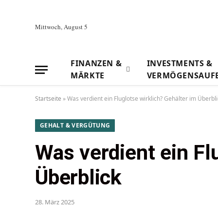
Mittwoch, August 5
FINANZEN &
INVESTMENTS &
MÄRKTE
VERMÖGENSAUF
Startseite
»
Was verdient ein Fluglotse wirklich? Gehälter im Überbli
GEHALT & VERGÜTUNG
Was verdient ein Fl
Überblick
28. März 2025